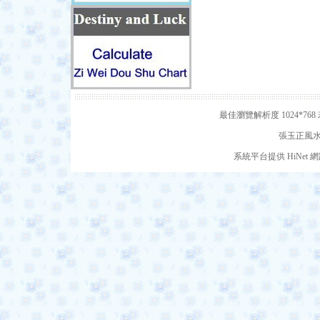
最佳瀏覽解析度 1024*7
張玉正風水網
系統平台提供 HiNe