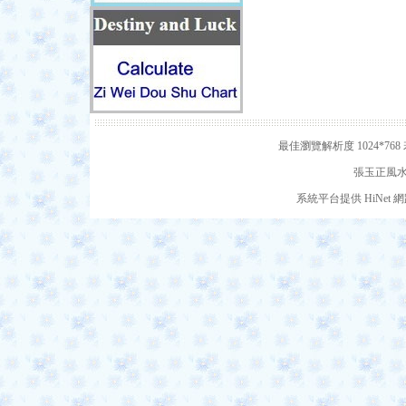
最佳瀏覽解析度 1024*7
張玉正風水網
系統平台提供 HiNe