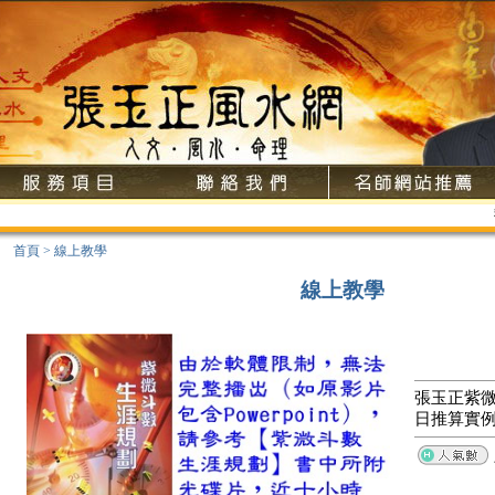
首頁
>
線上教學
線上教學
張玉正紫微
日推算實例