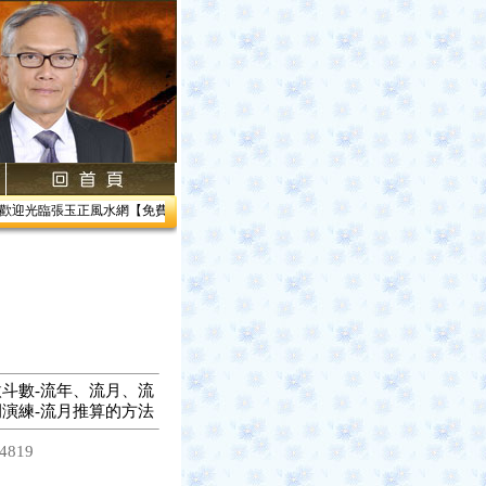
歡迎光臨張玉正風水網【免費網路線上教學】【風水館】1.居家風水2.企業風水3.帝王風
斗數-流年、流月、流
演練-流月推算的方法
4819