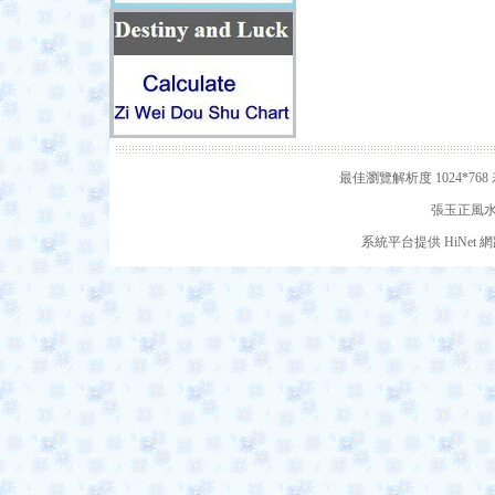
最佳瀏覽解析度 1024*7
張玉正風水網
系統平台提供 HiNe