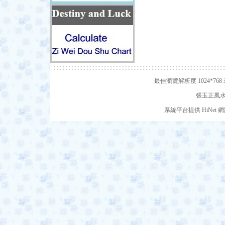
最佳瀏覽解析度 1024*7
張玉正風水網
系統平台提供 HiNe