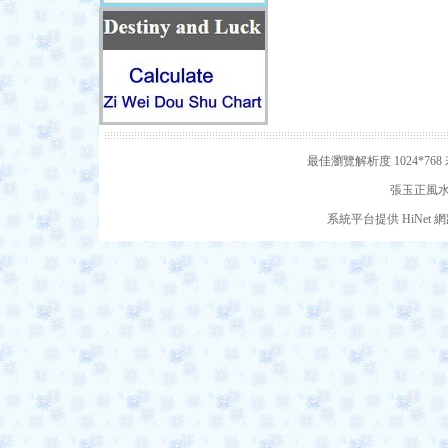
最佳瀏覽解析度 1024*7
張玉正風水網
系統平台提供 HiNe