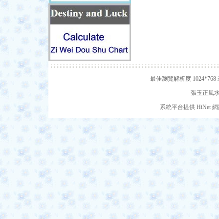
最佳瀏覽解析度 1024*7
張玉正風水網
系統平台提供 HiNe