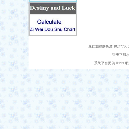
最佳瀏覽解析度 1024*7
張玉正風水網
系統平台提供 HiNe