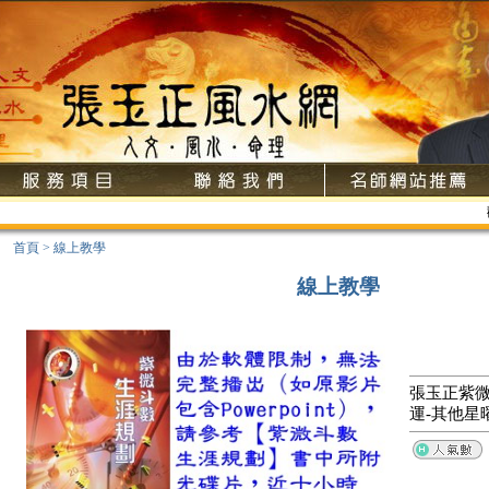
歡
首頁
>
線上教學
線上教學
張玉正紫微
運-其他星