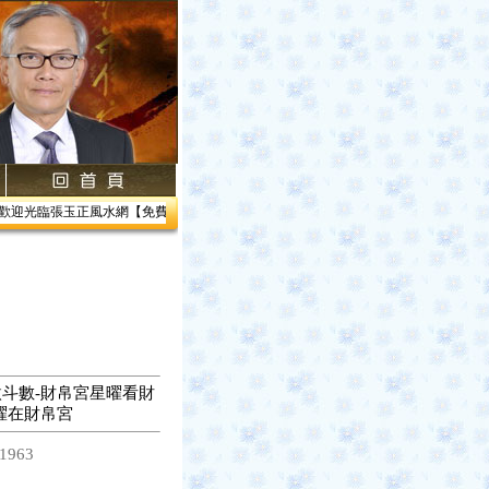
迎光臨張玉正風水網【免費網路線上教學】【風水館】1.居家風水2.企業風水3.帝王風
斗數-財帛宮星曜看財
曜在財帛宮
1963