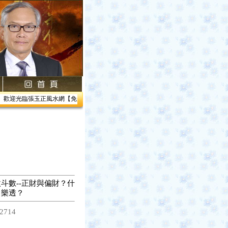
歡迎光臨張玉正風水網【免費網路線上教學】【風水館】1.居家風水2.企業風水3.帝王風
斗數--正財與偏財？什
中樂透？
2714