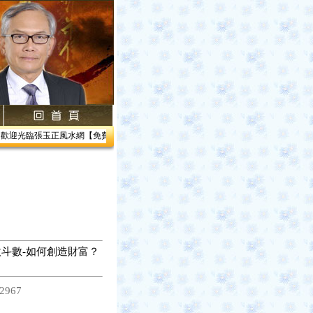
歡迎光臨張玉正風水網【免費網路線上教學】【風水館】1.居家風水2.企業風水3.帝王風
斗數-如何創造財富？
2967