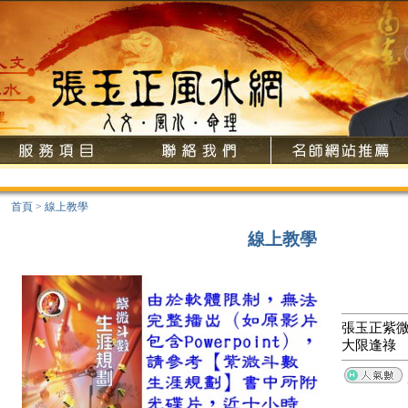
首頁
>
線上教學
線上教學
張玉正紫微
大限逢祿