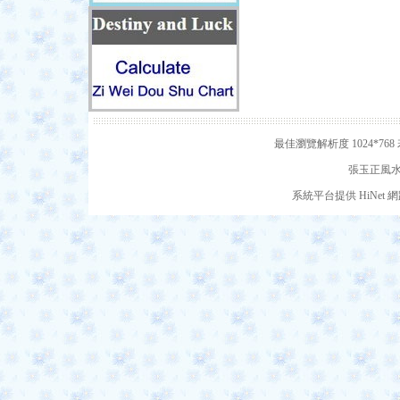
最佳瀏覽解析度 1024*7
張玉正風水網
系統平台提供 HiNe