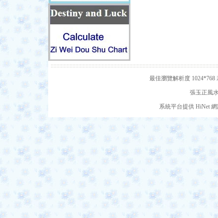
最佳瀏覽解析度 1024*7
張玉正風水網
系統平台提供 HiNe