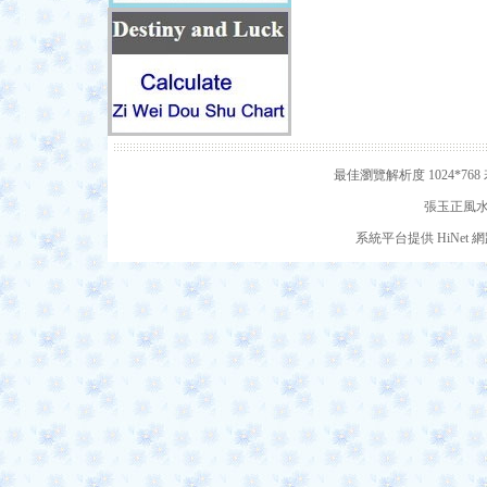
最佳瀏覽解析度 1024*7
張玉正風水網
系統平台提供 HiNe