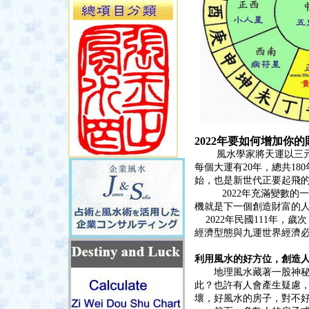
2022年要如何增加你
風水學家將天運以三元九
每個大運有20年，總共18
始，也是新世代正要起飛的Ti
2022年充滿變數的一
機就是下一個創造財富的
2022年民國111年，
經濟型態與九運世界經濟
利用風水的好方位，創造
地理風水藏著一股神秘的
此？也許有人會產生疑慮
壞，好風水的房子，對不