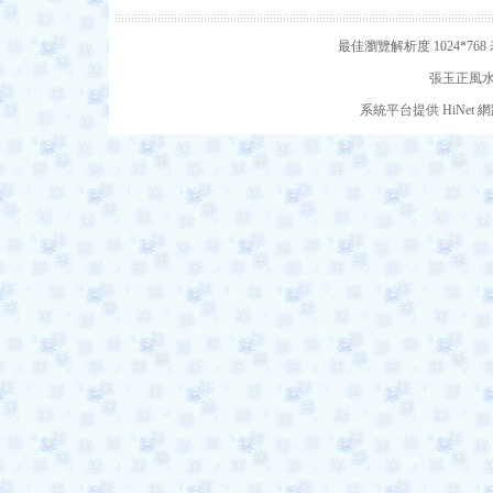
最佳瀏覽解析度 1024*7
張玉正風水網
系統平台提供 HiNe