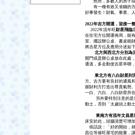
然而，多數人的房子或多
有一種有效又省錢的方法
好事發生！財氣、事業、
2022年吉方開運，迎接一
2022年流年旺
財星飛臨
在住宅方位開運佈局，能
室、擺設辦公桌、書桌能
將吉星方位及應用分述如
北方與西北方分別為
開門或是辦公桌放在此處
通道，多走動使吉星串聯
東北方有八白財星到
方。吉方要有良好的通風
握財利方打造出尊貴氣勢
一白、六白、八白財星所
另外要特別注意的是東北
動土，否則「太歲頭上動
東南方有流年文昌星
床安於此，頭腦清楚可增
俗話說：「好的開始，就
昌位等催旺屋宅的能量，