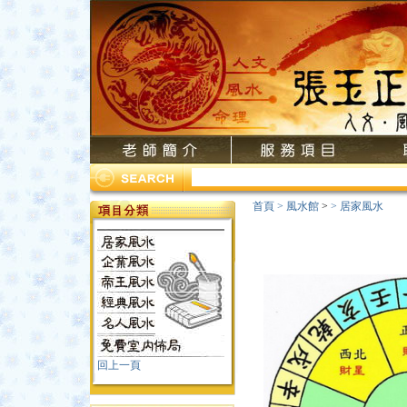
首頁
>
風水館
>
>
居家風水
回上一頁