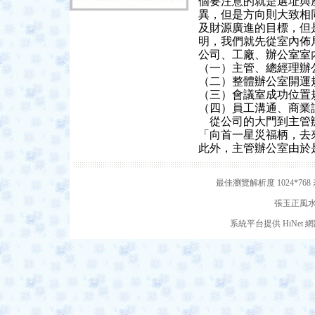
個要注意的就是選址與
異，但是方向則大致相
及財源廣進的目標，但
明，我們就先從室內佈
公司、工廠、辦公室室
（一）主管、總經理辦
（二）整體辦公室開運
（三）會議室成功位置
（四）員工溝通、商業
從公司的大門到主管
「向首一星災福柄，去
此外，主管辦公室由於
最佳瀏覽解析度 1024*7
張玉正風水網
系統平台提供 HiNe