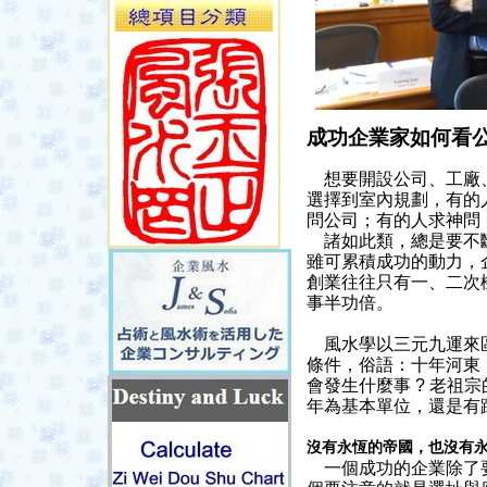
成功企業家如何看
想要開設公司、工廠
選擇到室內規劃，有的
問公司；有的人求神問
諸如此類，總是要不
雖可累積成功的動力，
創業往往只有一、二次
事半功倍。
風水學以三元九運來
條件，俗語：十年河東
會發生什麼事
?
老祖宗
年為基本單位，還是有
沒有永恆的帝國，也沒有
一個成功的企業除了