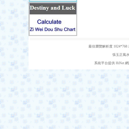
最佳瀏覽解析度 1024*7
張玉正風水網
系統平台提供 HiNe