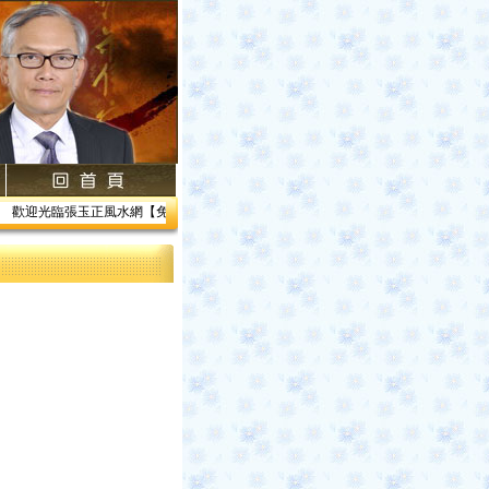
歡迎光臨張玉正風水網【免費網路線上教學】【風水館】1.居家風水2.企業風水3.帝王