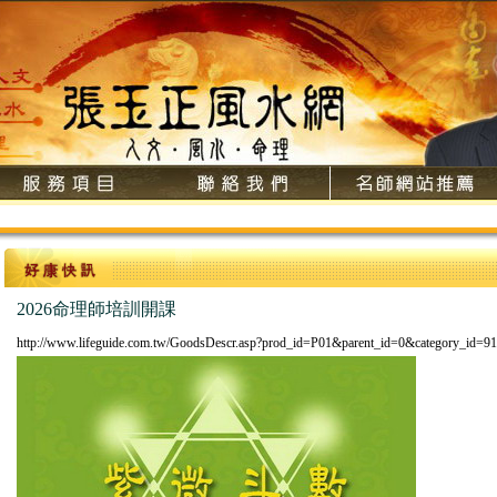
2026命理師培訓開課
http://www.lifeguide.com.tw/GoodsDescr.asp?prod_id=P01&parent_id=0&category_id=91