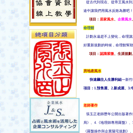
從古代到現在、從帝王風水到
途中讓我們用風水反敗為勝吧
項目：
居家風水
、
企業風水
命理館
計劃永遠趕不上變化，命理讓
好重新規劃的時候，命理館幫
項目：
認識紫微
、
生涯規劃
房地產風水
快速飆往人生勝利組~~
新竹
項目：1.預售屋、2.新成屋、3
老師著作
張玉正老師歷年公開出版著作
局》、4.《地理師專用羅盤》、
《羅盤操作與企業陽宅規劃》、9