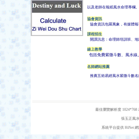
以及老師在報紙風水命理專欄
協會資訊
協會資訊包羅萬象，有
媒體報
課程招生
開課訊息：命理師培訓班、地
線上教學
包括免費紫微斗數、風水線上網
名師網站推薦
推薦五術易經風水紫微斗數名師
最佳瀏覽解析度 1024*7
張玉正風水網
系統平台提供 HiNe