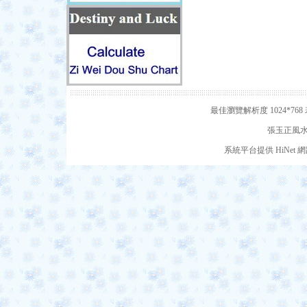
最佳瀏覽解析度 1024*7
張玉正風水網
系統平台提供 HiNe