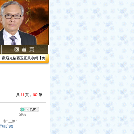
歡迎光臨張玉正風水網【免費網路線上教學】【風水館】1.居家風水2.企業風水3.帝王風
共
11
頁，
102
筆
5992
第一村"三僚"
詳細介紹