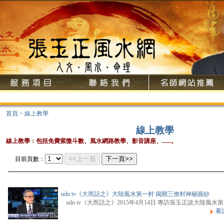
首頁
>
線上教學
線上教學
線上教學：包括免費紫微斗數、風水網路教學、影音講座、......。
<<上一頁
下一頁>>
目前頁數：
udn tv《大而話之》大陸風水第一村 揭開三僚村神秘面紗
udn tv《大而話之》2015年4月14日 專訪張玉正談大陸風水
看